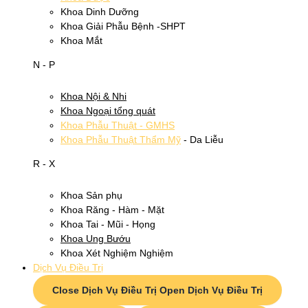
Khoa Dinh Dưỡng
Khoa Giải Phẫu Bệnh -SHPT
Khoa Mắt
N - P
Khoa Nội & Nhi
Khoa Ngoại tổng quát
Khoa Phẫu Thuật - GMHS
Khoa Phẫu Thuật Thẩm Mỹ
- Da Liễu
R - X
Khoa Sản phụ
Khoa Răng - Hàm - Mặt
Khoa Tai - Mũi - Họng
Khoa Ung Bướu
Khoa Xét Nghiệm Nghiệm
Dịch Vụ Điều Trị
Close Dịch Vụ Điều Trị
Open Dịch Vụ Điều Trị