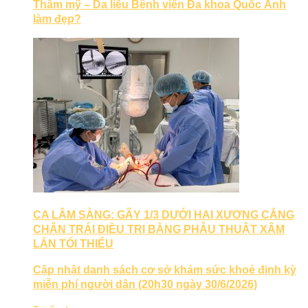
Thẩm mỹ – Da liễu Bệnh viện Đa khoa Quốc Ánh
làm đẹp?
CA LÂM SÀNG: GÃY 1/3 DƯỚI HAI XƯƠNG CẲNG
CHÂN TRÁI ĐIỀU TRỊ BẰNG PHẪU THUẬT XÂM
LẤN TỐI THIỂU
Cập nhật danh sách cơ sở khám sức khoẻ định kỳ
miễn phí người dân (20h30 ngày 30/6/2026)