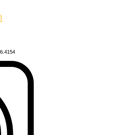
h
36.4154