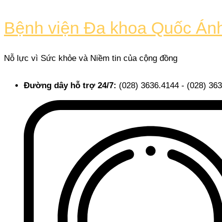
Skip
to
Bệnh viện Đa khoa Quốc Án
content
Nỗ lực vì Sức khỏe và Niềm tin của cộng đồng
Đường dây hỗ trợ 24/7:
(028) 3636.4144 - (028) 36